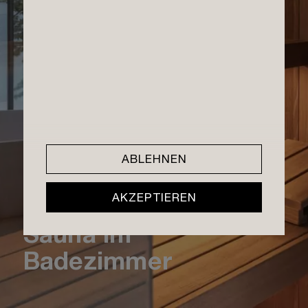
Nachhaltigkeit
Händler International
Geschichte
Messetermine
TreeAthletes
Presse
Sauna Pop-up Badeschiff
Jobs
ABLEHNEN
AKZEPTIEREN
Sauna im
Badezimmer