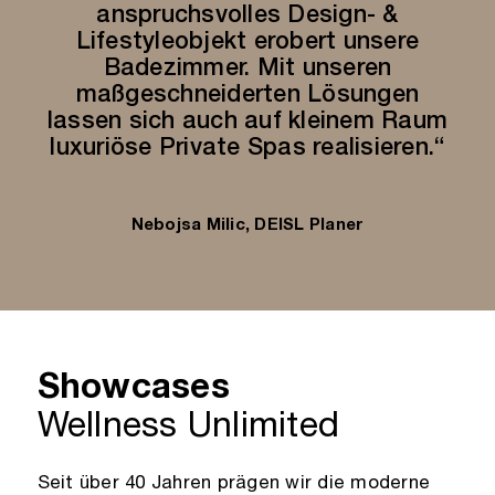
anspruchsvolles Design- &
Lifestyleobjekt erobert unsere
Badezimmer. Mit unseren
maßgeschneiderten Lösungen
lassen sich auch auf kleinem Raum
luxuriöse Private Spas realisieren.“
Nebojsa Milic, DEISL Planer
Showcases
Wellness Unlimited
Seit über 40 Jahren prägen wir die moderne