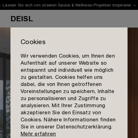
ssen Sie sich von unseren Sauna & Wellness-Projekten inspirieren —
NE
DEISL
Cookies
Wir verwenden Cookies, um Ihnen den
Aufenthalt auf unserer Website so
Sauna
entspannt und individuell wie möglich
zu gestalten. Cookies helfen uns
Infrarot
dabei, die von Ihnen getroffenen
Galerie
Voreinstellungen zu speichern, Inhalte
Dampfbad
Showcases
zu personalisieren und Zugriffe zu
Mission
Planung & Beratung
analysieren. Mit Ihrer Zustimmung
Materialien
akzeptieren Sie den Einsatz von
Qualität
Outlet
Cookies. Nähere Informationen finden
Kontakt aufnehmen
Sie in unserer Datenschutzerklärung.
Team
Standorte
Mehr erfahren