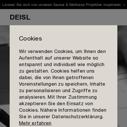
assen Sie sich von unseren Sauna & Wellness-Projekten inspirieren —
N
DEISL
Cookies
Sauna
Wir verwenden Cookies, um Ihnen den
Planung
Aufenthalt auf unserer Website so
Sauna
entspannt und individuell wie möglich
zu gestalten. Cookies helfen uns
Infrarot
dabei, die von Ihnen getroffenen
Galerie
Voreinstellungen zu speichern, Inhalte
Dampfbad
Showcases
zu personalisieren und Zugriffe zu
Mission
Planung & Beratung
analysieren. Mit Ihrer Zustimmung
Materialien
akzeptieren Sie den Einsatz von
Qualität
Outlet
Cookies. Nähere Informationen finden
Kontakt aufnehmen
Sie in unserer Datenschutzerklärung.
Team
Standorte
Mehr erfahren