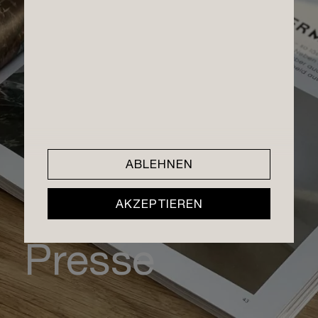
Nachhaltigkeit
Händler International
Geschichte
Messetermine
TreeAthletes
Presse
Sauna Pop-up Badeschiff
Jobs
ABLEHNEN
AKZEPTIEREN
Presse