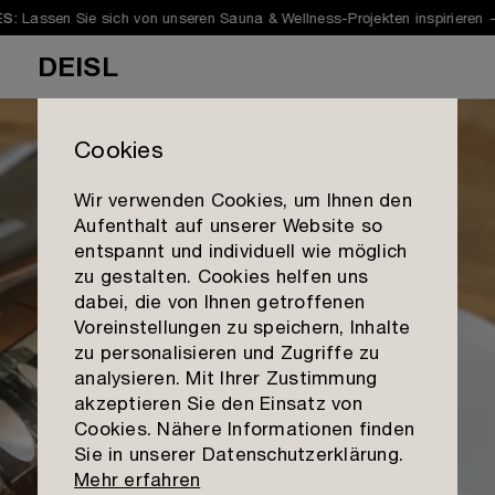
Lassen Sie sich von unseren Sauna & Wellness-Projekten inspirieren 
:
DEISL
Cookies
Wir verwenden Cookies, um Ihnen den
Aufenthalt auf unserer Website so
Sauna
entspannt und individuell wie möglich
zu gestalten. Cookies helfen uns
Infrarot
dabei, die von Ihnen getroffenen
Galerie
Voreinstellungen zu speichern, Inhalte
Dampfbad
Showcases
zu personalisieren und Zugriffe zu
Mission
Planung & Beratung
analysieren. Mit Ihrer Zustimmung
Materialien
akzeptieren Sie den Einsatz von
Qualität
Outlet
Cookies. Nähere Informationen finden
Kontakt aufnehmen
Sie in unserer Datenschutzerklärung.
Team
Standorte
Mehr erfahren