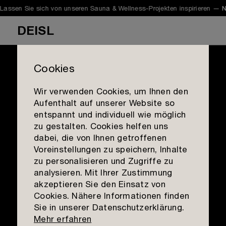
Sie sich von unseren Sauna & Wellness-Projekten inspirieren —
NEUE S
DEISL
Cookies
Showcase 51 | Sauna im Poolhaus
Wir verwenden Cookies, um Ihnen den
disconnect to reconnect
Aufenthalt auf unserer Website so
Sauna
entspannt und individuell wie möglich
zu gestalten. Cookies helfen uns
Infrarot
dabei, die von Ihnen getroffenen
Galerie
Voreinstellungen zu speichern, Inhalte
Die Sauna ist ein
Dampfbad
Showcases
zu personalisieren und Zugriffe zu
Rückzugsort, in dem wir
Mission
Planung & Beratung
analysieren. Mit Ihrer Zustimmung
Materialien
akzeptieren Sie den Einsatz von
„offline“ gehen,
Qualität
Outlet
Cookies. Nähere Informationen finden
Kontakt aufnehmen
abschalten und dem
Sie in unserer Datenschutzerklärung.
Team
Standorte
Mehr erfahren
hektischen Alltag