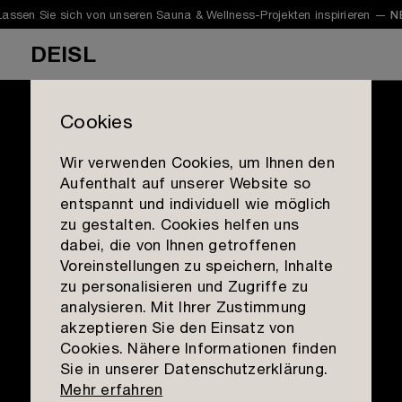
e sich von unseren Sauna & Wellness-Projekten inspirieren —
NEUE SH
DEISL
Cookies
Showcase 39 | Sauna im Poolhaus
Wir verwenden Cookies, um Ihnen den
Harmonie der
Aufenthalt auf unserer Website so
Sauna
Gegensätze
entspannt und individuell wie möglich
zu gestalten. Cookies helfen uns
Infrarot
dabei, die von Ihnen getroffenen
Galerie
Voreinstellungen zu speichern, Inhalte
Dampfbad
Showcases
zu personalisieren und Zugriffe zu
Der Wechsel zwischen
Mission
Planung & Beratung
analysieren. Mit Ihrer Zustimmung
Materialien
akzeptieren Sie den Einsatz von
heiß und kalt, Aufwärmen
Qualität
Outlet
Cookies. Nähere Informationen finden
Kontakt aufnehmen
und Abkühlen ist das
Sie in unserer Datenschutzerklärung.
Team
Standorte
Mehr erfahren
grundlegende Prinzip des